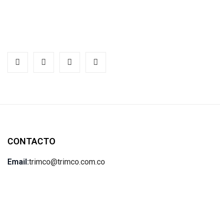
CONTACTO
Email:
trimco@trimco.com.co
Teléfono:
(57) 601-795-4470
Ubicación:
Av. Calle 17 # 62-53. Bogotá, Colombia