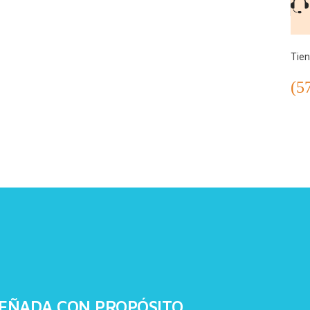
Tie
(5
EÑADA CON PROPÓSITO.