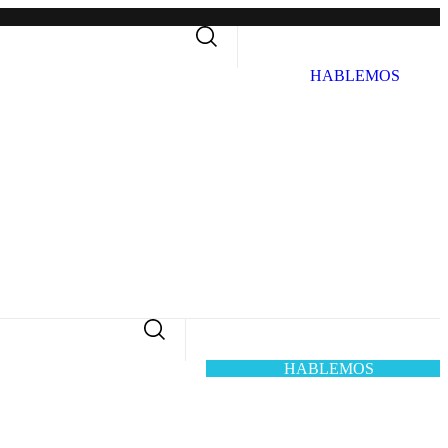
H
A
B
L
E
M
O
S
H
A
B
L
E
M
O
S